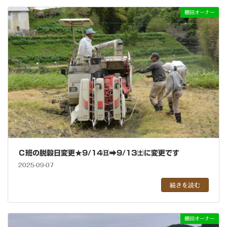
棚田オーナー
Ｃ班の脱穀日変更★9/14㈰➡9/13㈯に変更です
2025-09-07
続きを読む
棚田オーナー