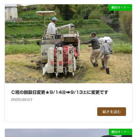
棚田オーナー
Ｃ班の脱穀日変更★9/14㈰➡9/13㈯に変更です
2025-09-07
続きを読む
棚田オーナー